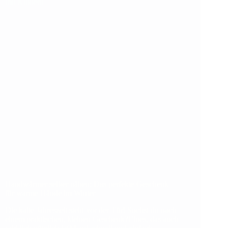
für
Kinder:
tolle
Geschichten
für
die
Adventszeit
Handwärmer selber nähen: Das perfekte Geschenk
für warme Hände im Winter
Die kalte Jahreszeit steht vor der Tür! Suchst du nach
einem praktischen, kleinen Geschenk?Eines, das auch