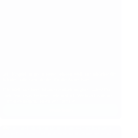
20+ Empfehlungen unserer liebsten Weihnachtsbücher für
Kinder: tolle Geschichten für die Adventszeit
Die Weihnachtszeit ist doch einfach magisch, oder? Da
mein Sohn das Vorlesen liebt und wir Weihnachtsbücher
über alles mögen, haben wir über die…
Weiterlesen
20+
Empfehlungen
unserer
liebsten
Weihnachtsbücher