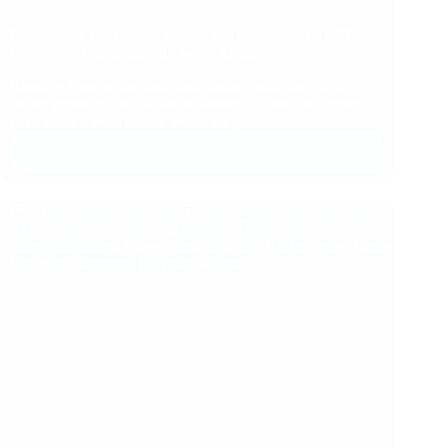
Nachhaltige Geschenke basteln mit Kindern: 11+ DIY
Ideen und Anleitungen für jeden Anlass
Kreative Geschenke kann man immer brauchen. Und
selber gemacht sind oft die schönsten, da sie auch einen
emotionalen Wert haben. Wenn du gerne…
Weiterlesen
Nachhaltige
Geschenke
basteln
mit
Kindern:
11+
DIY
Ideen
und
Anleitungen
für
jeden
Anlass