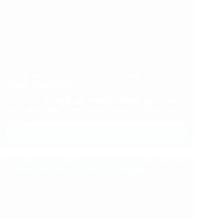
Buch selbst binden: kreative DIY Anleitung für die
perfekte Geschenkidee
Bist du auf der Suche nach einem Geschenk, das du mit
deinen Kids selbst basteln kannst? Jedes Jahr gibt es bei
uns ein…
Weiterlesen
Buch
selbst binden:
kreative DIY Anleitung
für
die
perfekte
Geschenkidee