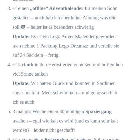
✅ einen
„offline“ Adventkalender
für meinen Sohn
gestalten – noch hab ich aber keine Ahnung was rein
soll 🙈 – heuer ist es besonders schwierig
Update:
Es ist ein Lego Adventskalender geworden –
man nehme 1 Packung Lego Dreamzz und verteile sie
auf 24 Säcklein – fertig
✅
Urlaub
in den Herbstferien genießen und hoffentlich
viel Sonne tanken
Update:
Wir hatten Glück und konnten in Sardinien
sogar noch im Meer schwimmen – und genossen hab
ich es auch
3 mal pro Woche einen 30minütigen
Spaziergang
machen – egal wie kalt es wird (und es kann sehr kalt
werden) – leider nicht geschafft
✅ zwei weitere
Kekssorten
mit meinem Sohn backen –