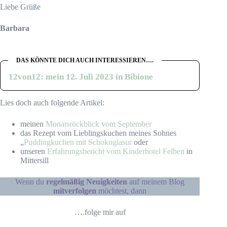
Liebe Grüße
Barbara
DAS KÖNNTE DICH AUCH INTERESSIEREN….
12von12: mein 12. Juli 2023 in Bibione
Lies doch auch folgende Artikel:
meinen
Monatsrückblick vom September
das Rezept vom Lieblingskuchen meines Sohnes
„
Puddingkuchen mit Schokoglasur
oder
unseren
Erfahrungsbericht vom Kinderhotel Felben
in
Mittersill
Wenn du
regelmäßig Neuigkeiten
auf meinem Blog
mitverfolgen
möchtest, dann
….folge mir auf