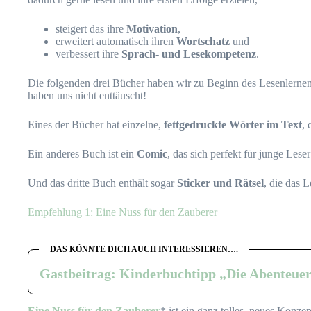
steigert das ihre
Motivation
,
erweitert automatisch ihren
Wortschatz
und
verbessert ihre
Sprach- und Lesekompetenz
.
Die folgenden drei Bücher haben wir zu Beginn des Lesenlernens
haben uns nicht enttäuscht!
Eines der Bücher hat einzelne,
fettgedruckte Wörter im Text
, 
Ein anderes Buch ist ein
Comic
, das sich perfekt für junge Leser
Und das dritte Buch enthält sogar
Sticker und Rätsel
, die das 
Empfehlung 1: Eine Nuss für den Zauberer
DAS KÖNNTE DICH AUCH INTERESSIEREN….
Gastbeitrag: Kinderbuchtipp „Die Abenteuer
Eine Nuss für den Zauberer
* ist ein ganz tolles, neues Kon