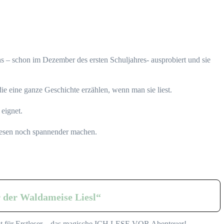
 – schon im Dezember des ersten Schuljahres- ausprobiert und sie
die eine ganze Geschichte erzählen, wenn man sie liest.
 eignet.
Lesen noch spannender machen.
 der Waldameise Liesl“
zept für Erstleser – das magische ICH LESE VOR Abenteuer!