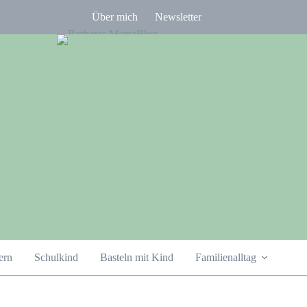
Über mich
Newsletter
ern
Schulkind
Basteln mit Kind
Familienalltag