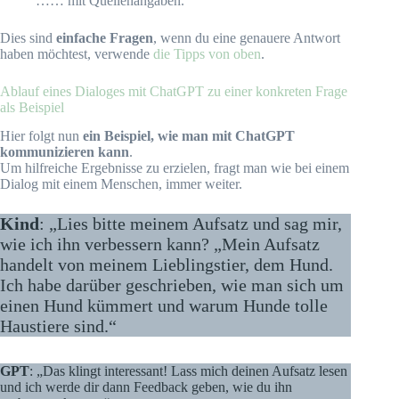
…… mit Quellenangaben.
Dies sind
einfache Fragen
, wenn du eine genauere Antwort
haben möchtest, verwende
die Tipps von oben
.
Ablauf eines Dialoges mit ChatGPT zu einer konkreten Frage
als Beispiel
Hier folgt nun
ein Beispiel, wie man mit ChatGPT
kommunizieren kann
.
Um hilfreiche Ergebnisse zu erzielen, fragt man wie bei einem
Dialog mit einem Menschen, immer weiter.
Kind
: „Lies bitte meinem Aufsatz und sag mir,
wie ich ihn verbessern kann? „Mein Aufsatz
handelt von meinem Lieblingstier, dem Hund.
Ich habe darüber geschrieben, wie man sich um
einen Hund kümmert und warum Hunde tolle
Haustiere sind.“
GPT
: „Das klingt interessant! Lass mich deinen Aufsatz lesen
und ich werde dir dann Feedback geben, wie du ihn