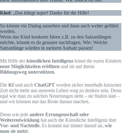
Kind
: „Das klingt super! Danke für die Hilfe!
So könnte ein Dialog aussehen und dann auch weiter geführt
werden.
Wenn das Kind konkrete Ideen z.B. zu den Satzanfängen
möchte, könnte es da genauer nachfragen. Wie: Welche
Satzanfänge würden in meinem Aufsatz passen!
Mit Hilfe der
künstlichen Intelligenz
könnt ihr euren Kindern
neue Möglichkeiten eröffnen
und sie auf ihrem
Bildungsweg unterstützen
.
Die
KI
und auch
ChatGPT
werden sicher innerhalb kürzester
Zeit nicht mehr aus unserem Leben weg zu denken sein. Denn
egal wie man zu solchen Neuerungen steht – sie finden statt –
und wir können nur das Beste daraus machen.
Denn wie jede
andere Errungenschaft oder
Weiterentwicklung
hat auch die Künstliche Intelligenz ihre
Vor- und Nachteile.
Es kommt nur immer darauf an,
wie
man sie nutzt
.