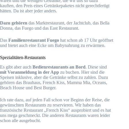
waren und die wenigen Getränke, die wir uns so dazu
kauften, den Preis eines Getränkepaketes nicht gerechtfertigt
hätten. Da ist aber jeder anders.
Dazu gehören
das Marktrestaurant, der Jachtclub, das Bella
Donna, das Fuego und das East Restaurant.
Das
Familienrestaurant Fuego
hat schon ab 17 Uhr geöffnet
und bietet auch eine Ecke um Babynahrung zu erwärmen.
Spezialitäten-Restaurants
Es gibt aber auch
Bedienrestaurants an Bord
. Diese sind
mit Voranmeldung in der App
zu buchen. Hier sind die
Speisen inklusive, aber die Getränke selbst zu zahlen. Dazu
gehören das Brauhaus, French Kiss, Mamma Mia, Oceans,
Beach House und Best Burger.
Ich rate dazu, auf jeden Fall schon vor Beginn der Reise, die
gewünschten Restaurants zu reservieren. Wir haben das
französische Restaurant „French Kiss“ ausprobiert und es hat
uns mega geschmeckt. Die anderen Restaurants waren leider
schon alle ausgebucht.