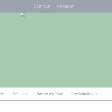
Über mich
Newsletter
ern
Schulkind
Basteln mit Kind
Familienalltag