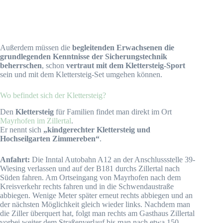
Außerdem müssen die
begleitenden Erwachsenen die
grundlegenden Kenntnisse der Sicherungstechnik
beherrschen
, schon
vertraut mit dem Klettersteig-Sport
sein und mit dem Klettersteig-Set umgehen können.
Wo befindet sich der Klettersteig?
Den
Klettersteig
für Familien findet man direkt im Ort
Mayrhofen im Zillertal
.
Er nennt sich
„kindgerechter Klettersteig und
Hochseilgarten Zimmereben“
.
Anfahrt:
Die Inntal Autobahn A12 an der Anschlussstelle 39-
Wiesing verlassen und auf der B181 durchs Zillertal nach
Süden fahren. Am Ortseingang von Mayrhofen nach dem
Kreisverkehr rechts fahren und in die Schwendaustraße
abbiegen. Wenige Meter später erneut rechts abbiegen und an
der nächsten Möglichkeit gleich wieder links. Nachdem man
die Ziller überquert hat, folgt man rechts am Gasthaus Zillertal
vorbei weiter dem Straßenverlauf bis man nach etwa 150