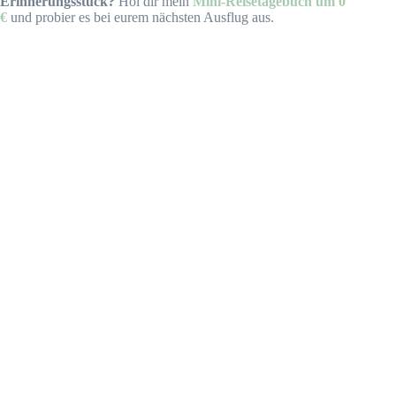
Erinnerungsstück?
Hol dir mein
Mini-Reisetagebuch um 0
€
und probier es bei eurem nächsten Ausflug aus.